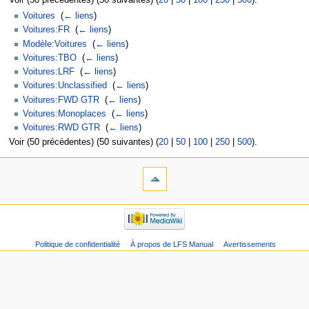
Voir (50 précédentes) (50 suivantes) (
20
|
50
|
100
|
250
|
500
).
Voitures
‎
(
← liens
)
Voitures:FR
‎
(
← liens
)
Modèle:Voitures
‎
(
← liens
)
Voitures:TBO
‎
(
← liens
)
Voitures:LRF
‎
(
← liens
)
Voitures:Unclassified
‎
(
← liens
)
Voitures:FWD GTR
‎
(
← liens
)
Voitures:Monoplaces
‎
(
← liens
)
Voitures:RWD GTR
‎
(
← liens
)
Voir (50 précédentes) (50 suivantes) (
20
|
50
|
100
|
250
|
500
).
Politique de confidentialité
À propos de LFS Manual
Avertissements