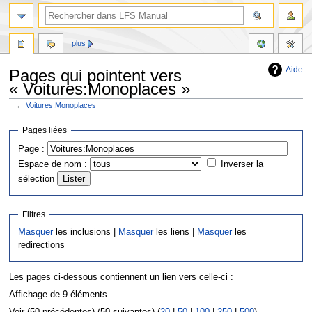
plus
Aide
Pages qui pointent vers
« Voitures:Monoplaces »
←
Voitures:Monoplaces
Aller
Aller
Pages liées
à
à
Page :
la
la
Espace de nom :
Inverser la
navigation
recherche
sélection
Filtres
Masquer
les inclusions |
Masquer
les liens |
Masquer
les
redirections
Les pages ci-dessous contiennent un lien vers celle-ci :
Affichage de 9 éléments.