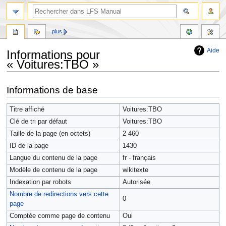
plus
Aide
Informations pour
« Voitures:TBO »
Aller
Aller
Informations de base
à
à
la
la
Titre affiché
Voitures:TBO
navigation
recherche
Clé de tri par défaut
Voitures:TBO
Taille de la page (en octets)
2 460
ID de la page
1430
Langue du contenu de la page
fr - français
Modèle de contenu de la page
wikitexte
Indexation par robots
Autorisée
Nombre de redirections vers cette
0
page
Comptée comme page de contenu
Oui