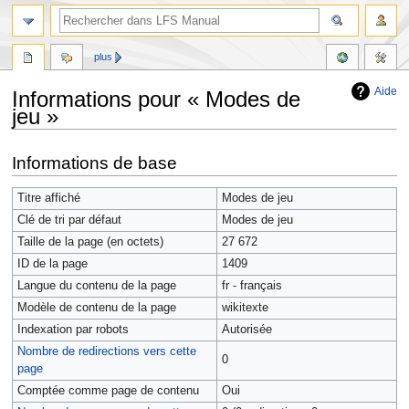
plus
Aide
Informations pour « Modes de
jeu »
Aller
Aller
Informations de base
à
à
la
la
Titre affiché
Modes de jeu
navigation
recherche
Clé de tri par défaut
Modes de jeu
Taille de la page (en octets)
27 672
ID de la page
1409
Langue du contenu de la page
fr - français
Modèle de contenu de la page
wikitexte
Indexation par robots
Autorisée
Nombre de redirections vers cette
0
page
Comptée comme page de contenu
Oui