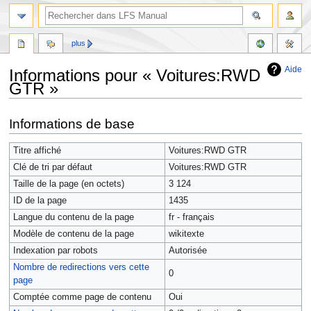
plus
Aide
Informations pour « Voitures:RWD
GTR »
Aller
Aller
Informations de base
à
à
la
la
Titre affiché
Voitures:RWD GTR
navigation
recherche
Clé de tri par défaut
Voitures:RWD GTR
Taille de la page (en octets)
3 124
ID de la page
1435
Langue du contenu de la page
fr - français
Modèle de contenu de la page
wikitexte
Indexation par robots
Autorisée
Nombre de redirections vers cette
0
page
Comptée comme page de contenu
Oui