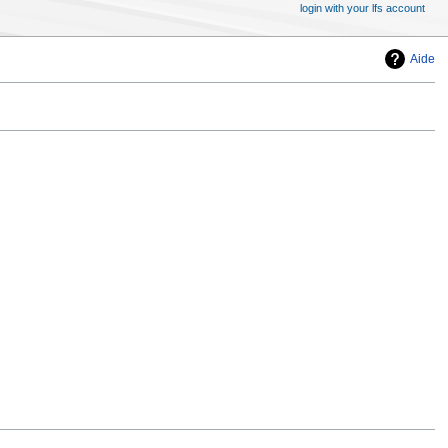
login with your lfs account
Aide