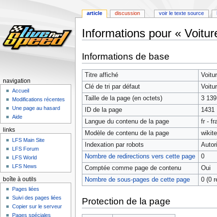
article
discussion
voir le texte source
Informations pour « Voitu
Aller
Aller
Informations de base
à
à
la
la
Titre affiché
Voitu
navigation
recherche
navigation
Clé de tri par défaut
Voitu
Accueil
Taille de la page (en octets)
3 139
Modifications récentes
Une page au hasard
ID de la page
1431
Aide
Langue du contenu de la page
fr - f
links
Modèle de contenu de la page
wikit
LFS Main Site
Indexation par robots
Autor
LFS Forum
Nombre de redirections vers cette page
0
LFS World
LFS News
Comptée comme page de contenu
Oui
boîte à outils
Nombre de sous-pages de cette page
0 (0 r
Pages liées
Suivi des pages liées
Protection de la page
Copier sur le serveur
Pages spéciales