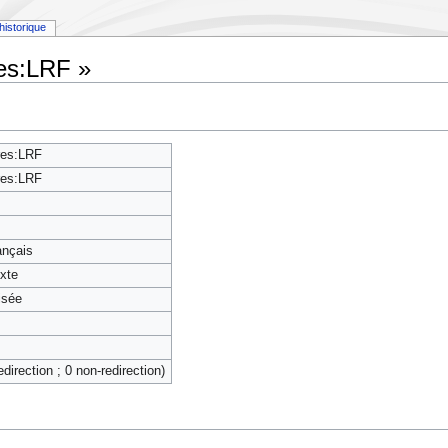
historique
res:LRF »
res:LRF
res:LRF
rançais
exte
isée
edirection ; 0 non-redirection)