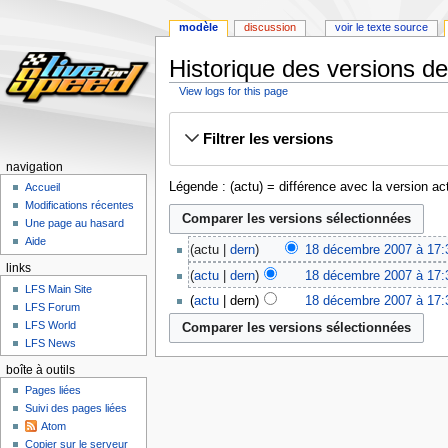
modèle
discussion
voir le texte source
Historique des versions d
View logs for this page
Aller
Aller
Filtrer les versions
à
à
la
la
navigation
navigation
recherche
Légende : (actu) = différence avec la version ac
Accueil
Modifications récentes
Une page au hasard
Aide
actu
dern
18 décembre 2007 à 17:
links
actu
dern
18 décembre 2007 à 17:
LFS Main Site
actu
dern
18 décembre 2007 à 17:
LFS Forum
LFS World
LFS News
boîte à outils
Pages liées
Suivi des pages liées
Atom
Copier sur le serveur