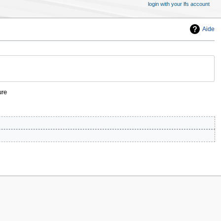
login with your lfs account
Aide
ure