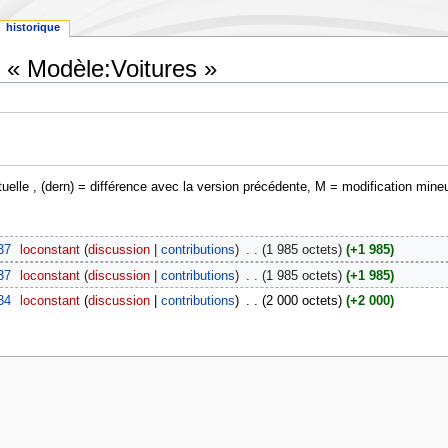
historique
e « Modèle:Voitures »
tuelle , (dern) = différence avec la version précédente, M = modification mine
37
‎
loconstant
discussion
contributions
‎
1 985 octets
+1 985
37
‎
loconstant
discussion
contributions
‎
1 985 octets
+1 985
34
‎
loconstant
discussion
contributions
‎
2 000 octets
+2 000