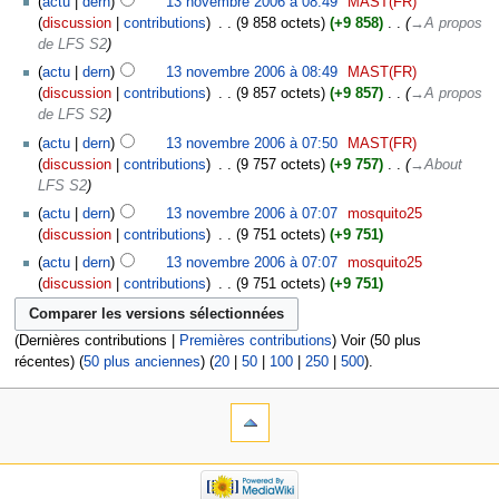
actu
dern
13 novembre 2006 à 08:49
‎
MAST(FR)
discussion
contributions
‎
9 858 octets
+9 858
‎
→‎A propos
de LFS S2
actu
dern
13 novembre 2006 à 08:49
‎
MAST(FR)
discussion
contributions
‎
9 857 octets
+9 857
‎
→‎A propos
de LFS S2
actu
dern
13 novembre 2006 à 07:50
‎
MAST(FR)
discussion
contributions
‎
9 757 octets
+9 757
‎
→‎About
LFS S2
actu
dern
13 novembre 2006 à 07:07
‎
mosquito25
discussion
contributions
‎
9 751 octets
+9 751
actu
dern
13 novembre 2006 à 07:07
‎
mosquito25
discussion
contributions
‎
9 751 octets
+9 751
(Dernières contributions |
Premières contributions
) Voir (50 plus
récentes) (
50 plus anciennes
) (
20
|
50
|
100
|
250
|
500
).