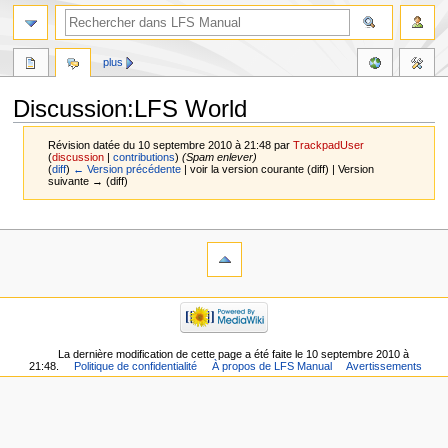
plus
Discussion:LFS World
Révision datée du 10 septembre 2010 à 21:48 par
TrackpadUser
(
discussion
|
contributions
)
(Spam enlever)
(
diff
)
← Version précédente
| voir la version courante (diff) | Version
suivante → (diff)
Aller
Aller
à
à
la
la
navigation
recherche
La dernière modification de cette page a été faite le 10 septembre 2010 à
21:48.
Politique de confidentialité
À propos de LFS Manual
Avertissements