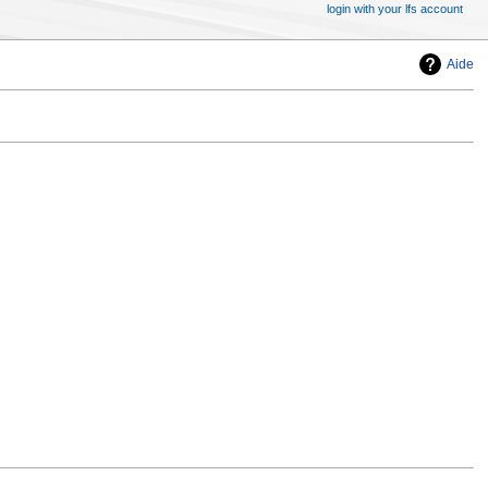
login with your lfs account
Aide