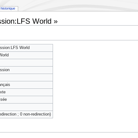
historique
ssion:LFS World »
ssion:LFS World
World
ssion
rançais
exte
isée
edirection ; 0 non-redirection)