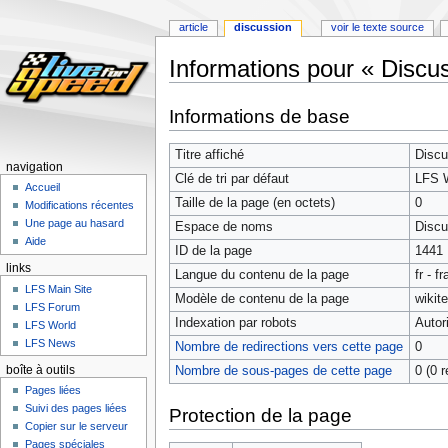
article
discussion
voir le texte source
Informations pour « Discu
Aller
Aller
Informations de base
à
à
la
la
Titre affiché
Discu
navigation
recherche
navigation
Clé de tri par défaut
LFS 
Accueil
Taille de la page (en octets)
0
Modifications récentes
Une page au hasard
Espace de noms
Discu
Aide
ID de la page
1441
links
Langue du contenu de la page
fr - f
LFS Main Site
Modèle de contenu de la page
wikit
LFS Forum
Indexation par robots
Autor
LFS World
LFS News
Nombre de redirections vers cette page
0
boîte à outils
Nombre de sous-pages de cette page
0 (0 r
Pages liées
Suivi des pages liées
Protection de la page
Copier sur le serveur
Pages spéciales