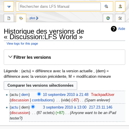
plus
Aide
Historique des versions de
« Discussion:LFS World »
View logs for this page
Aller
Aller
Filtrer les versions
à
à
la
la
navigation
recherche
Légende : (actu) = différence avec la version actuelle , (dern) =
différence avec la version précédente, M = modification mineure
actu
dern
10 septembre 2010 à 21:48
‎
TrackpadUser
discussion
contributions
‎
vide
-87
‎
Spam enlever
actu
dern
3 septembre 2010 à 13:00
‎
217.23.11.146
discussion
‎
87 octets
+87
‎
Anyone want to be an iPad
tester?