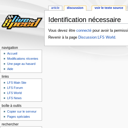
article
discussion
voir le texte source
Identification nécessaire
Aller
Aller
Vous devez être
connecté
pour avoir la permissi
à
à
Revenir à la page
Discussion:LFS World
.
la
la
navigation
recherche
navigation
Accueil
Modifications récentes
Une page au hasard
Aide
links
LFS Main Site
LFS Forum
LFS World
LFS News
boîte à outils
Copier sur le serveur
Pages spéciales
rechercher